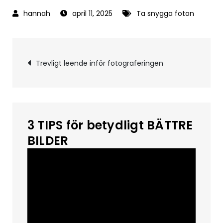
april 11, 2025
Ta snygga foton
Inläggsnavigering
Trevligt leende inför fotograferingen
3 TIPS för betydligt BÄTTRE
BILDER