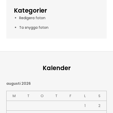
Kategorier
Redigera foton
Ta snygga foton
Kalender
augusti 2026
M
T
O
T
F
L
S
1
2