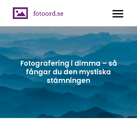
Skip
to
fotoord.se
inspireras och ta snygga
content
foton!
Fotografering i dimma – så
fångar du den mystiska
stämningen